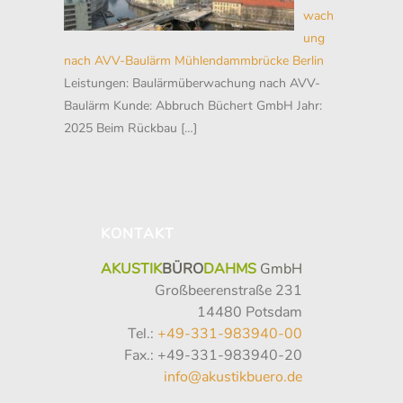
wach
ung
nach AVV-Baulärm Mühlendammbrücke Berlin
Leistungen: Baulärmüberwachung nach AVV-
Baulärm Kunde: Abbruch Büchert GmbH Jahr:
2025 Beim Rückbau
[…]
KONTAKT
AKUSTIK
BÜRO
DAHMS
GmbH
Großbeerenstraße 231
14480 Potsdam
Tel.:
+49-331-983940-00
Fax.: +49-331-983940-20
info@akustikbuero.de