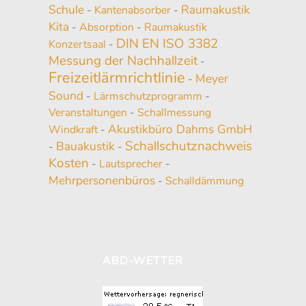
Schule
Raumakustik
-
Kantenabsorber
-
Kita
-
Absorption
-
Raumakustik
DIN EN ISO 3382
Konzertsaal
-
Messung der Nachhallzeit
-
Freizeitlärmrichtlinie
Meyer
-
Sound
-
Lärmschutzprogramm
-
Veranstaltungen
-
Schallmessung
Akustikbüro Dahms GmbH
Windkraft
-
Schallschutznachweis
Bauakustik
-
-
Kosten
-
Lautsprecher
-
Mehrpersonenbüros
-
Schalldämmung
ABD-WETTER