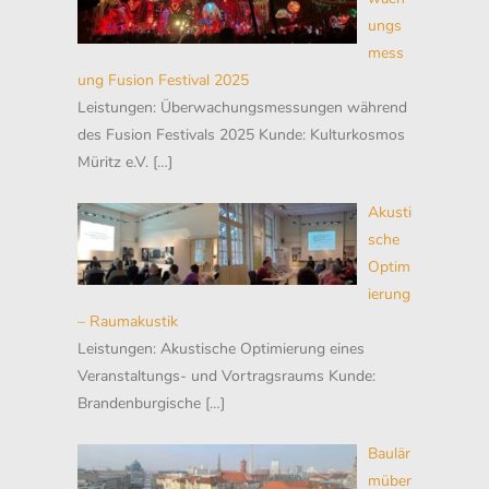
ungs
mess
ung Fusion Festival 2025
Leistungen: Überwachungsmessungen während
des Fusion Festivals 2025 Kunde: Kulturkosmos
Müritz e.V.
[…]
Akusti
sche
Optim
ierung
– Raumakustik
Leistungen: Akustische Optimierung eines
Veranstaltungs- und Vortragsraums Kunde:
Brandenburgische
[…]
Baulär
müber