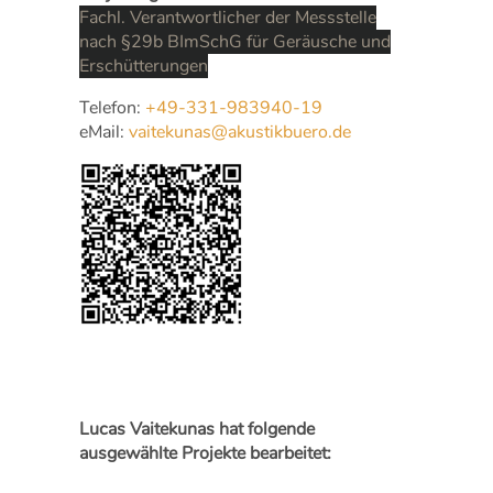
Fachl. Verantwortlicher der Messstelle
nach §29b BImSchG für Geräusche und
Erschütterungen
Telefon:
+49-331-983940-19
eMail:
vaitekunas@akustikbuero.de
Lucas Vaitekunas hat folgende
ausgewählte Projekte bearbeitet: