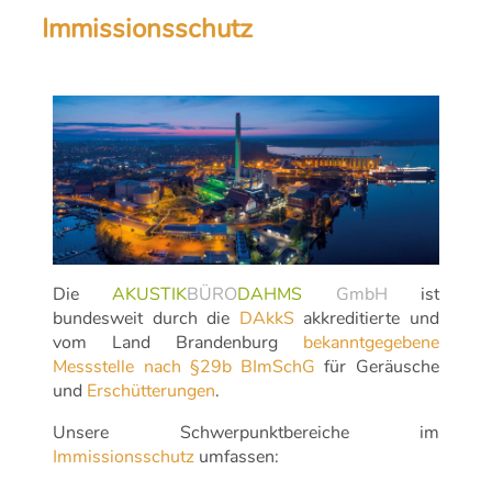
Immissionsschutz
Die
AKUSTIK
BÜRO
DAHMS
GmbH
ist
bundesweit durch die
DAkkS
akkreditierte und
vom Land Brandenburg
bekanntgegebene
Messstelle nach §29b BImSchG
für Geräusche
und
Erschütterungen
.
Unsere Schwerpunktbereiche im
Immissionsschutz
umfassen: