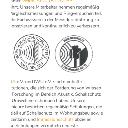
Nummer
VMPA-SPG-151-97-BB
geführt. Unsere Mitarbeiter nehmen regelmäßig
an Vergleichsmessungen und Ringversuchen teil,
um ihr Fachwissen in der Messdurchführung zu
demonstrieren und kontinuierlich zu verbessern.
DEGA
e.V. und IWU e.V. sind namhafte
Institutionen, die sich der Förderung von Wissen
und Forschung im Bereich Akustik, Schallschutz
und Umwelt verschrieben haben. Unsere
Ingenieure besuchen regelmäßig Schulungen, die
speziell auf Schallschutz im Wohnungsbau sowie
Freizeitlärm und
Immissionsschutz
abzielen.
Diese Schulungen vermitteln neueste