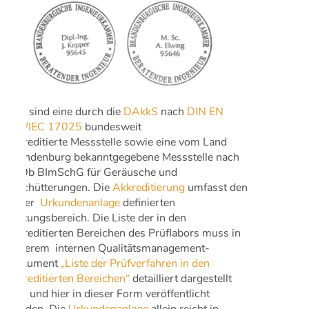
Wir sind eine durch die
DAkkS
nach
DIN EN
ISO/IEC 17025
bundesweit
akkreditierte Messstelle sowie eine vom Land
Brandenburg bekanntgegebene Messstelle nach
§ 29b BImSchG für Geräusche und
Erschütterungen. Die
Akkreditierung
umfasst den
in der
Urkundenanlage
definierten
Geltungsbereich. Die Liste der in den
akkreditierten Bereichen des Prüflabors muss in
unserem internen Qualitätsmanagement-
Dokument
„Liste der Prüfverfahren in den
akkreditierten Bereichen“
detailliert dargestellt
sein und hier in dieser Form veröffentlicht
werden. Die
Urkundenanlage
allein reicht in