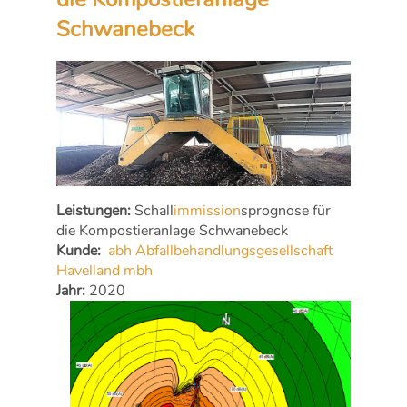
Schwanebeck
Leistungen:
Schall
immission
sprognose für
die Kompostieranlage Schwanebeck
Kunde:
abh Abfallbehandlungsgesellschaft
Havelland mbh
Jahr:
2020