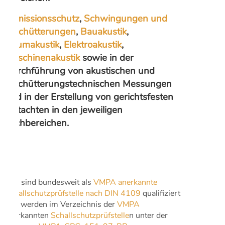
Immissionsschutz
,
Schwingungen und
Erschütterungen
,
Bauakustik
,
Raumakustik
,
Elektroakustik
,
Maschinenakustik
sowie in der
Durchführung von akustischen und
erschütterungstechnischen Messungen
und in der Erstellung von gerichtsfesten
Gutachten in den jeweiligen
Fachbereichen.
Wir sind bundesweit als
VMPA anerkannte
Schallschutzprüfstelle nach DIN 4109
qualifiziert
und werden im Verzeichnis der
VMPA
anerkannten
Schallschutzprüfstelle
n unter der