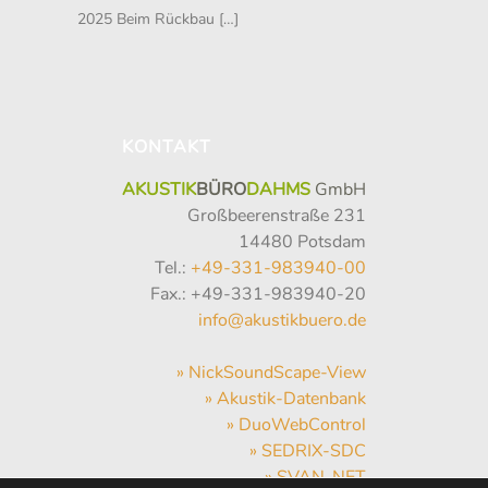
2025 Beim Rückbau
[…]
KONTAKT
AKUSTIK
BÜRO
DAHMS
GmbH
Großbeerenstraße 231
14480 Potsdam
Tel.:
+49-331-983940-00
Fax.: +49-331-983940-20
info@akustikbuero.de
» NickSoundScape-View
» Akustik-Datenbank
» DuoWebControl
» SEDRIX-SDC
» SVAN-NET