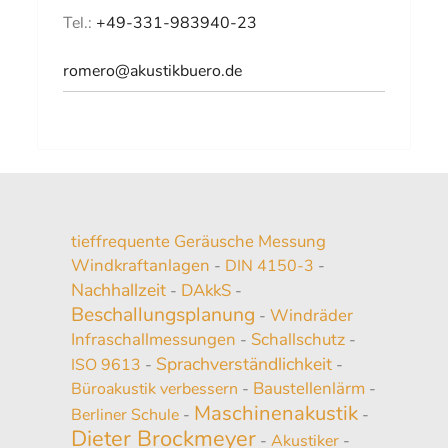
Tel.:
+49-331-983940-23
romero@akustikbuero.de
tieffrequente Geräusche Messung
Windkraftanlagen
-
DIN 4150-3
-
Nachhallzeit
DAkkS
-
-
Beschallungsplanung
Windräder
-
Infraschallmessungen
Schallschutz
-
-
Sprachverständlichkeit
ISO 9613
-
-
Baustellenlärm
Büroakustik verbessern
-
-
Maschinenakustik
Berliner Schule
-
-
Dieter Brockmeyer
-
Akustiker
-