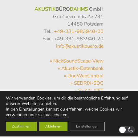
AKUSTIK
BÜRO
DAHMS
GmbH
Großbeerenstraße 231
14480 Potsdam
Tel.:
+49-331-983940-00
Fax.: +49-331-983940-20
info@akustikbuero.de
» NickSoundScape-View
» Akustik-Datenbank
» DuoWebControl
» SEDRIX-SDC
» SVAN-NET
» Hum-Hub
Wir verwenden Cookies, um dir die bestmögliche Erfahrung auf
unserer Website zu bieten.
» WebMail
In den
Einstellungen
kannst du erfahren, welche Cookies wir
» Wetter
verwenden oder sie ausschalten.
Zustimmen
Ablehnen
Einstellungen