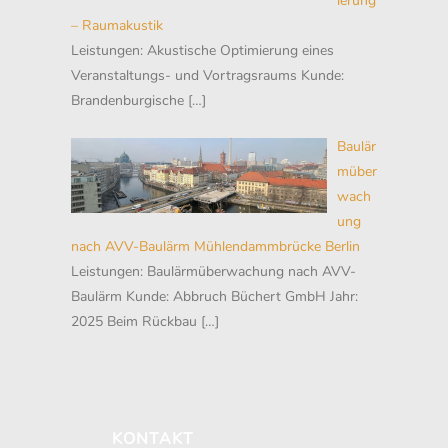
ierung
– Raumakustik
Leistungen: Akustische Optimierung eines
Veranstaltungs- und Vortragsraums Kunde:
Brandenburgische
[…]
Baulär
müber
wach
ung
nach AVV-Baulärm Mühlendammbrücke Berlin
Leistungen: Baulärmüberwachung nach AVV-
Baulärm Kunde: Abbruch Büchert GmbH Jahr:
2025 Beim Rückbau
[…]
KONTAKT