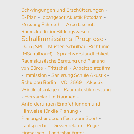
Schwingungen und Erschütterungen
-
B-Plan
-
Jobangebot Akustik Potsdam
-
Messung Fahrstuhl
-
Arbeitsschutz
-
Raumakustik im Bildungswesen
-
Schallimmissions-Prognose
-
Muster-Schulbau-Richtlinie
Dateq SPL
-
(MSchulbauR)
Sprachverständlichkeit
-
-
Raumakustische Beratung und Planung
Arbeitsplatzlärm
von Büros
-
Trittschall
-
Immission
-
-
Sanierung Schule Akustik
-
Schulbau Berlin
-
VDI 2569
-
Akustik
Windkraftanlagen
-
Raumakustikmessung
Hörsamkeit in Räumen -
-
Anforderungen Empfehlungen und
Hinweise für die Planung
-
Planungshandbuch Fachraum Sport
-
Lautsprecher
-
Gewerbelärm
-
Regie
Einmessen
-
Landesbauämter