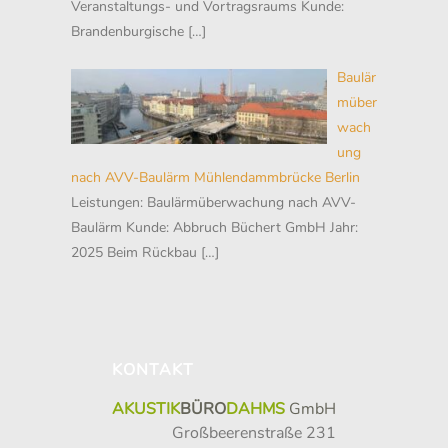
Veranstaltungs- und Vortragsraums Kunde:
Brandenburgische
[…]
Baulär
müber
wach
ung
nach AVV-Baulärm Mühlendammbrücke Berlin
Leistungen: Baulärmüberwachung nach AVV-
Baulärm Kunde: Abbruch Büchert GmbH Jahr:
2025 Beim Rückbau
[…]
KONTAKT
AKUSTIK
BÜRO
DAHMS
GmbH
Großbeerenstraße 231