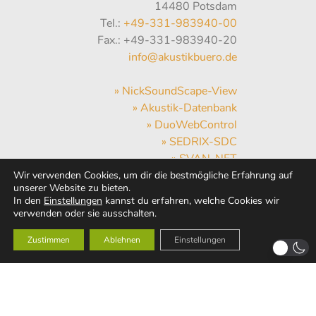
14480 Potsdam
Tel.:
+49-331-983940-00
Fax.: +49-331-983940-20
info@akustikbuero.de
» NickSoundScape-View
» Akustik-Datenbank
» DuoWebControl
» SEDRIX-SDC
» SVAN-NET
» Hum-Hub
Wir verwenden Cookies, um dir die bestmögliche Erfahrung auf
unserer Website zu bieten.
» WebMail
In den
Einstellungen
kannst du erfahren, welche Cookies wir
» Wetter
verwenden oder sie ausschalten.
Zustimmen
Ablehnen
Einstellungen
AKUSTIK
BÜRO
DAHMS
GmbH
© 1991 - 2026 |
Impressum
|
Datenschutzerklärung