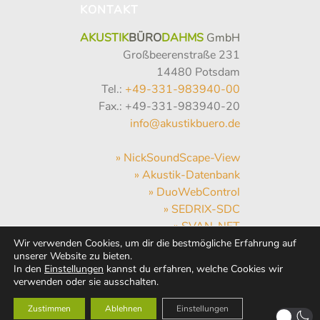
KONTAKT
AKUSTIK
BÜRO
DAHMS
GmbH
Großbeerenstraße 231
14480 Potsdam
Tel.:
+49-331-983940-00
Fax.: +49-331-983940-20
info@akustikbuero.de
» NickSoundScape-View
» Akustik-Datenbank
» DuoWebControl
» SEDRIX-SDC
» SVAN-NET
» Hum-Hub
Wir verwenden Cookies, um dir die bestmögliche Erfahrung auf
unserer Website zu bieten.
» WebMail
In den
Einstellungen
kannst du erfahren, welche Cookies wir
» Wetter
verwenden oder sie ausschalten.
Zustimmen
Ablehnen
Einstellungen