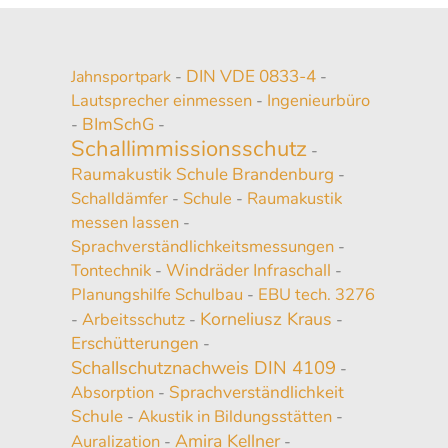
DIN VDE 0833-4
Jahnsportpark
-
-
Lautsprecher einmessen
Ingenieurbüro
-
BImSchG
-
-
Schallimmissionsschutz
-
Raumakustik Schule Brandenburg
-
Schalldämfer
Schule
Raumakustik
-
-
messen lassen
-
Sprachverständlichkeitsmessungen
-
Tontechnik
Windräder Infraschall
-
-
Planungshilfe Schulbau
EBU tech. 3276
-
Korneliusz Kraus
Arbeitsschutz
-
-
-
Erschütterungen
-
Schallschutznachweis DIN 4109
-
Absorption
Sprachverständlichkeit
-
Schule
Akustik in Bildungsstätten
-
-
Amira Kellner
Auralization
-
-