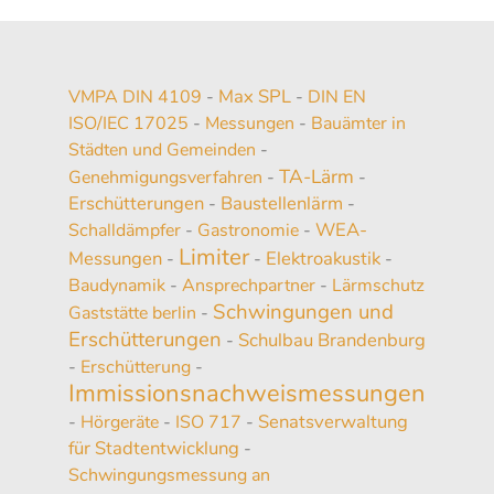
Max SPL
VMPA DIN 4109
-
-
DIN EN
ISO/IEC 17025
-
Messungen
-
Bauämter in
Städten und Gemeinden
-
TA-Lärm
Genehmigungsverfahren
-
-
Erschütterungen
Baustellenlärm
-
-
WEA-
Schalldämpfer
-
Gastronomie
-
Limiter
Messungen
Elektroakustik
-
-
-
Baudynamik
-
Ansprechpartner
-
Lärmschutz
Schwingungen und
Gaststätte berlin
-
Erschütterungen
Schulbau Brandenburg
-
-
Erschütterung
-
Immissionsnachweismessungen
Senatsverwaltung
-
Hörgeräte
-
ISO 717
-
für Stadtentwicklung
-
Schwingungsmessung an