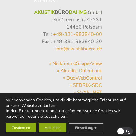
KONTAKT
AKUSTIK
BÜRO
DAHMS
GmbH
Großbeerenstraße 231
14480 Potsdam
Tel.:
+49-331-983940-00
Fax.: +49-331-983940-20
info@akustikbuero.de
» NickSoundScape-View
» Akustik-Datenbank
» DuoWebControl
» SEDRIX-SDC
» SVAN-NET
» Hum-Hub
Wir verwenden Cookies, um dir die bestmögliche Erfahrung auf
unserer Website zu bieten.
» WebMail
In den
Einstellungen
kannst du erfahren, welche Cookies wir
» Wetter
verwenden oder sie ausschalten.
Zustimmen
Ablehnen
Einstellungen