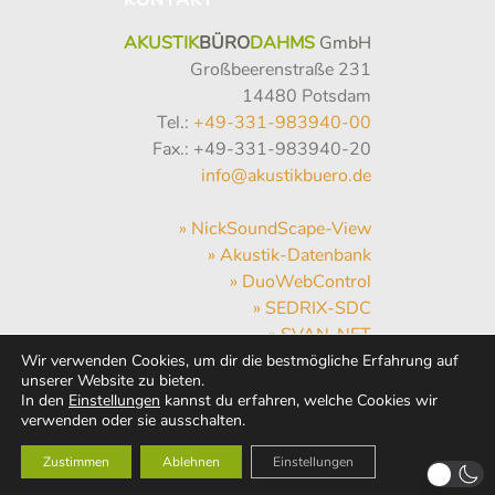
AKUSTIK
BÜRO
DAHMS
GmbH
Großbeerenstraße 231
14480 Potsdam
Tel.:
+49-331-983940-00
Fax.: +49-331-983940-20
info@akustikbuero.de
» NickSoundScape-View
» Akustik-Datenbank
» DuoWebControl
» SEDRIX-SDC
» SVAN-NET
» Hum-Hub
Wir verwenden Cookies, um dir die bestmögliche Erfahrung auf
unserer Website zu bieten.
» WebMail
In den
Einstellungen
kannst du erfahren, welche Cookies wir
» Wetter
verwenden oder sie ausschalten.
Zustimmen
Ablehnen
Einstellungen