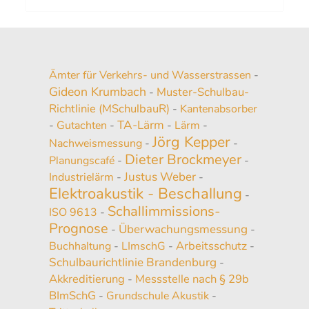
Ämter für Verkehrs- und Wasserstrassen
-
Gideon Krumbach
Muster-Schulbau-
-
Richtlinie (MSchulbauR)
-
Kantenabsorber
TA-Lärm
-
Gutachten
-
-
Lärm
-
Jörg Kepper
Nachweismessung
-
-
Dieter Brockmeyer
Planungscafé
-
-
Justus Weber
Industrielärm
-
-
Elektroakustik - Beschallung
-
Schallimmissions-
ISO 9613
-
Prognose
Überwachungsmessung
-
-
Arbeitsschutz
Buchhaltung
-
LImschG
-
-
Schulbaurichtlinie Brandenburg
-
Akkreditierung
Messstelle nach § 29b
-
BImSchG
-
Grundschule Akustik
-