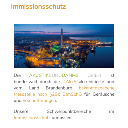
Immissionsschutz
Die
AKUSTIK
BÜRO
DAHMS
GmbH
ist
bundesweit durch die
DAkkS
akkreditierte und
vom Land Brandenburg
bekanntgegebene
Messstelle nach §29b BImSchG
für Geräusche
und
Erschütterungen
.
Unsere Schwerpunktbereiche im
Immissionsschutz
umfassen: