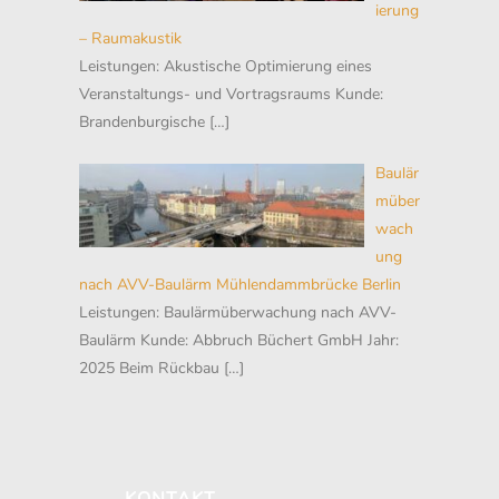
ierung
– Raumakustik
Leistungen: Akustische Optimierung eines
Veranstaltungs- und Vortragsraums Kunde:
Brandenburgische
[…]
Baulär
müber
wach
ung
nach AVV-Baulärm Mühlendammbrücke Berlin
Leistungen: Baulärmüberwachung nach AVV-
Baulärm Kunde: Abbruch Büchert GmbH Jahr:
2025 Beim Rückbau
[…]
KONTAKT