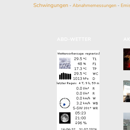
Schwingungen
-
Abnahmemessungen
-
Emi
ABD-WETTER
AK