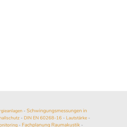
Schwingungsmessungen in
gieanlagen
-
challschutz
-
DIN EN 60268-16
-
Lautstärke
-
Fachplanung Raumakustik
nitoring
-
-