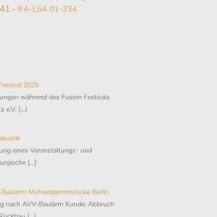
041
-
IFA-LSA 01-234
estival 2025
ngen während des Fusion Festivals
z e.V.
[…]
akustik
ung eines Veranstaltungs- und
burgische
[…]
Baulärm Mühlendammbrücke Berlin
ng nach AVV-Baulärm Kunde: Abbruch
 Rückbau
[…]