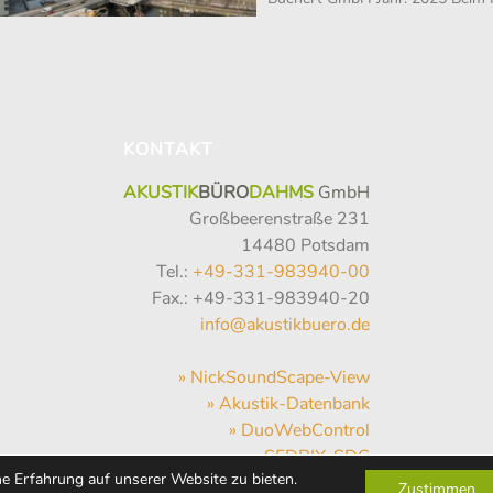
KONTAKT
AKUSTIK
BÜRO
DAHMS
GmbH
Großbeerenstraße 231
14480 Potsdam
Tel.:
+49-331-983940-00
Fax.: +49-331-983940-20
info@akustikbuero.de
» NickSoundScape-View
» Akustik-Datenbank
» DuoWebControl
» SEDRIX-SDC
e Erfahrung auf unserer Website zu bieten.
» SVAN-NET
Zustimmen