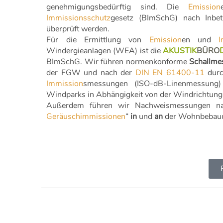
genehmigungsbedürftig sind. Die
Emission
Immissionsschutz
gesetz (BImSchG) nach Inbet
überprüft werden.
Für die Ermittlung von
Emission
en und
I
Windergieanlagen (WEA) ist die
AKUSTIK
BÜRO
BImSchG. Wir führen normenkonforme
Schallme
der FGW und nach der
DIN EN 61400-11
durc
Immission
smessungen (ISO-dB-Linenmessung)
Windparks in Abhängigkeit von der Windrichtung
Außerdem führen wir Nachweismessungen 
Geräuschimmissionen
“
in
und
an
der Wohnbebauun