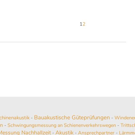
1
2
Bauakustische Güteprüfungen
chinenakustik
-
-
Windener
en
-
Schwingungsmessung an Schienenverkehrswegen
-
Tritts
Messung Nachhallzeit
Akustik
-
-
Ansprechpartner
-
Lärmmo