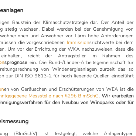
ieanlagen
igen Baustein der Klimaschutzstrategie dar. Der Anteil der
ng stetig wachsen. Dabei werden bei der Genehmigung von
nwohnerinnen und Anwohner vor Lärm hohe Anforderungen
en müssen die vorgeschriebenen
Immission
srichtwerte bei dem
den. Um vor der Errichtung der WKA nachzuweisen, dass die
e einhalten, reicht der Antragsteller im Rahmen des
on
sprognose
ein. Die Bund-/Länder-Arbeitsgemeinschaft für
breitungsrechnung von Windenergieanlagen zurzeit das so
tion zur DIN ISO 9613-2 für hoch liegende Quellen eingeführt
on
en von Geräuschen und Erschütterungen von WEA ist die
nntgegebene Messstelle nach §29b BImSchG
.
Wir erarbeiten
hmigungsverfahren für den Neubau von Windparks oder für
eismessung
nung (BImSchV) ist festgelegt, welche Anlagentypen