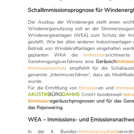
Schallimmissionsprognose für Windenerg
Der Ausbau der Windenergie stellt einen wicht
Windenergienutzung soll an der Stromerzeugu
Windenergieanlagen (WEA) zum Schutz der A
gestellt. Wie bei allen anderen Industrieanlag
Betrieb von Windekraftanlagen eingehalten wer
geplanten WKA die
Immission
srichtwert
Genehmigungsverfahrens eine
Geräusch
immissi
Immissionsschutz
empfiehlt für die Schallaus
genannte „Interimsverfahren“, dass als Modifika
wurde.
Für die Ermittlung von
Emission
en und
Immissi
AKUSTIK
BÜRO
DAHMS
GmbH
bundesweit
beka
Immission
sgeräuschprognosen und für das Gene
das Repowering.
WEA – Immissions- und Emissionsnachw
In der 4. Bundes-
Immissionsschutz
verord