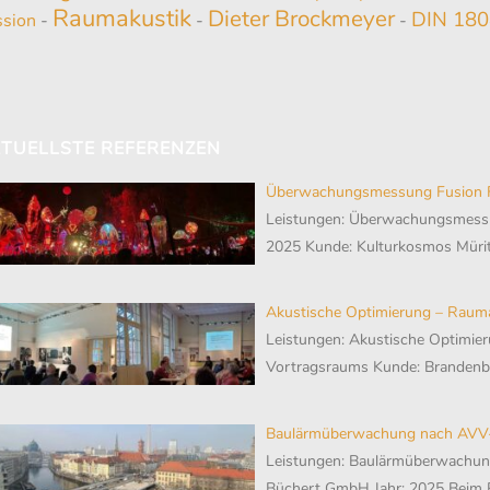
Raumakustik
Dieter Brockmeyer
DIN 18
ssion
-
-
-
TUELLSTE REFERENZEN
Überwachungsmessung Fusion F
Leistungen: Überwachungsmessu
2025 Kunde: Kulturkosmos Mürit
Akustische Optimierung – Raum
Leistungen: Akustische Optimier
Vortragsraums Kunde: Branden
Baulärmüberwachung nach AVV-
Leistungen: Baulärmüberwachu
Büchert GmbH Jahr: 2025 Beim