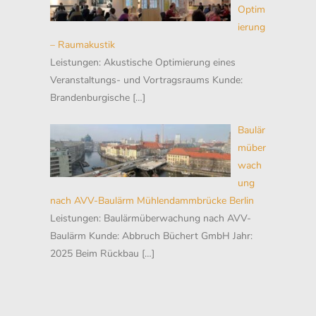
Optim
ierung
– Raumakustik
Leistungen: Akustische Optimierung eines
Veranstaltungs- und Vortragsraums Kunde:
Brandenburgische
[…]
Baulär
müber
wach
ung
nach AVV-Baulärm Mühlendammbrücke Berlin
Leistungen: Baulärmüberwachung nach AVV-
Baulärm Kunde: Abbruch Büchert GmbH Jahr:
2025 Beim Rückbau
[…]