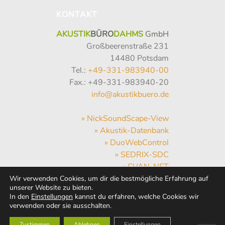
KONTAKT
AKUSTIK
BÜRO
DAHMS
GmbH
Großbeerenstraße 231
14480 Potsdam
Tel.:
+49-331-983940-00
Fax.: +49-331-983940-20
info@akustikbuero.de
» NickSoundScape-View
» Akustik-Datenbank
» DuoWebControl
» SEDRIX-SDC
» SVAN-NET
» Hum-Hub
Wir verwenden Cookies, um dir die bestmögliche Erfahrung auf
unserer Website zu bieten.
» WebMail
In den
Einstellungen
kannst du erfahren, welche Cookies wir
» Wetter
verwenden oder sie ausschalten.
Zustimmen
Ablehnen
Einstellungen