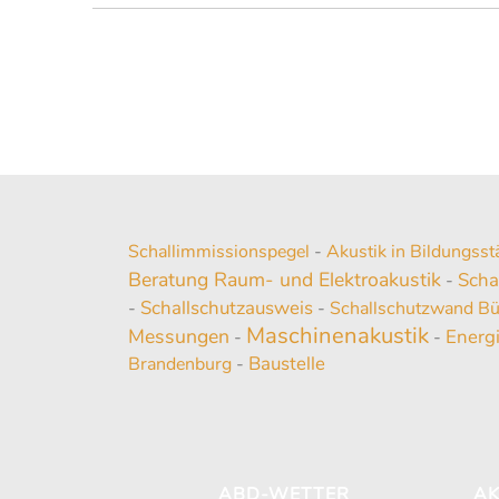
Schallimmissionspegel
-
Akustik in Bildungsst
Beratung Raum- und Elektroakustik
Scha
-
Schallschutzausweis
-
-
Schallschutzwand B
Maschinenakustik
Messungen
Energ
-
-
Baustelle
Brandenburg
-
ABD-WETTER
AK