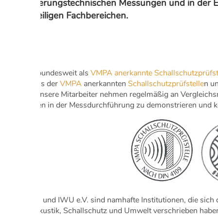
erschütterungstechnischen Messungen und in der Er
den jeweiligen Fachbereichen.
Wir sind bundesweit als
VMPA anerkannte Schallschutzprüfs
Verzeichnis der
VMPA
anerkannten
Schallschutzprüfstelle
n u
geführt. Unsere Mitarbeiter nehmen regelmäßig an Vergleich
Fachwissen in der Messdurchführung zu demonstrieren und ko
DEGA
e.V. und IWU e.V. sind namhafte Institutionen, die si
Bereich Akustik, Schallschutz und Umwelt verschrieben habe