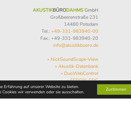
AKUSTIK
BÜRO
DAHMS
GmbH
Großbeerenstraße 231
14480 Potsdam
Tel.:
+49-331-983940-00
Fax.: +49-331-983940-20
info@akustikbuero.de
» NickSoundScape-View
» Akustik-Datenbank
» DuoWebControl
» SEDRIX-SDC
e Erfahrung auf unserer Website zu bieten.
» SVAN-NET
Zustimmen
 Cookies wir verwenden oder sie ausschalten.
» Hum-Hub
» WebMail
» Wetter