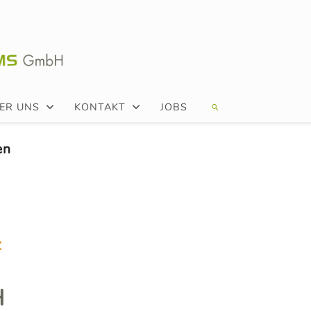
ER UNS
KONTAKT
JOBS
en
z
H