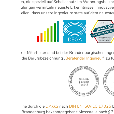
Schulungen, die speziell auf Schallschutz im Wohnungsbau s
Diese Schulungen vermitteln neueste Erkenntnisse, innovati
sicherzustellen, dass unsere Ingenieure stets auf dem neueste
Zwei unserer Mitarbeiter sind bei der Brandenburgischen Inge
berechtigt die Berufsbezeichnung „
Beratender Ingenieur
” zu f
Wir sind eine durch die
DAkkS
nach
DIN EN ISO/IEC 17025
b
vom Land Brandenburg bekanntgegebene Messstelle nach § 