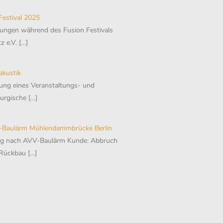
estival 2025
ngen während des Fusion Festivals
z e.V.
[…]
akustik
ung eines Veranstaltungs- und
burgische
[…]
Baulärm Mühlendammbrücke Berlin
ng nach AVV-Baulärm Kunde: Abbruch
 Rückbau
[…]