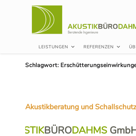
LEISTUNGEN
REFERENZEN
ÜB
Schlagwort:
Erschütterungseinwirkung
Akustikberatung und Schallschut
AKUSTIK
BÜRO
DAHMS
Gmb