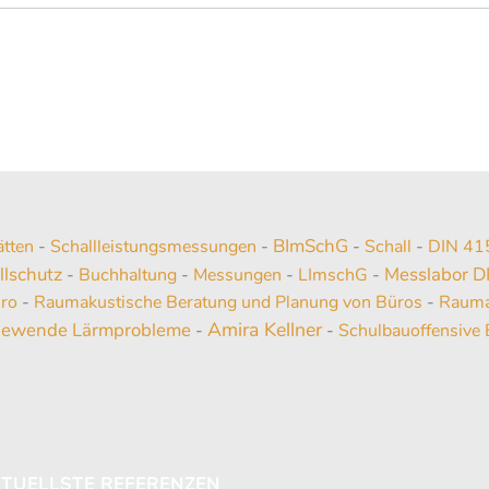
BImSchG
ätten
-
Schallleistungsmessungen
-
-
Schall
-
DIN 41
llschutz
Messlabor D
-
Buchhaltung
-
Messungen
-
LImschG
-
üro
-
Raumakustische Beratung und Planung von Büros
-
Rauma
Amira Kellner
iewende Lärmprobleme
-
-
Schulbauoffensive 
TUELLSTE REFERENZEN