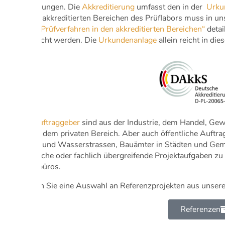
Erschütterungen. Die
Akkreditierung
umfasst den in der
Urku
der in den akkreditierten Bereichen des Prüflabors muss in
„Liste der Prüfverfahren in den akkreditierten Bereichen“
detai
veröffentlicht werden. Die
Urkundenanlage
allein reicht in die
Unsere
Auftraggeber
sind aus der Industrie, dem Handel, Ge
sowie aus dem privaten Bereich. Aber auch öffentliche Auftr
Verkehrs- und Wasserstrassen, Bauämter in Städten und G
umfangreiche oder fachlich übergreifende Projektaufgaben zu 
Ingenieurbüros.
Hier finden Sie eine Auswahl an Referenzprojekten aus unser
Referenzen