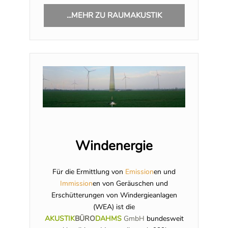
...MEHR ZU RAUMAKUSTIK
Windenergie
Für die Ermittlung von
Emission
en und
Immission
en von Geräuschen und
Erschütterungen von Windergieanlagen
(WEA) ist die
AKUSTIK
BÜRO
DAHMS
GmbH
bundesweit