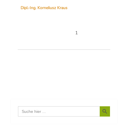
Dipl.-Ing. Korneliusz Kraus
1
Search Button
Search
for: