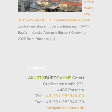
müber
wach
ung
nach AVV-Baulärm Mühlendammbrücke Berlin
Leistungen: Baulärmüberwachung nach AVV-
Baulärm Kunde: Abbruch Büchert GmbH Jahr:
2025 Beim Rückbau
[…]
KONTAKT
AKUSTIK
BÜRO
DAHMS
GmbH
Großbeerenstraße 231
14480 Potsdam
Tel.:
+49-331-983940-00
Fax.: +49-331-983940-20
info@akustikbuero.de