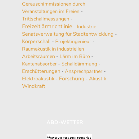
Geräuschimmissionen durch
Veranstaltungen im Freien
-
Trittschallmessungen
-
Freizeitlärmrichtlinie
-
Industrie
-
Senatsverwaltung für Stadtentwicklung
-
Körperschall
-
Projektingenieur
-
Raumakustik in industriellen
Arbeitsräumen
-
Lärm im Büro
-
Kantenabsorber
-
Schalldämmung
-
Erschütterungen
-
Ansprechpartner
-
Elektroakustik
Forschung
Akustik
-
-
Windkraft
ABD-WETTER