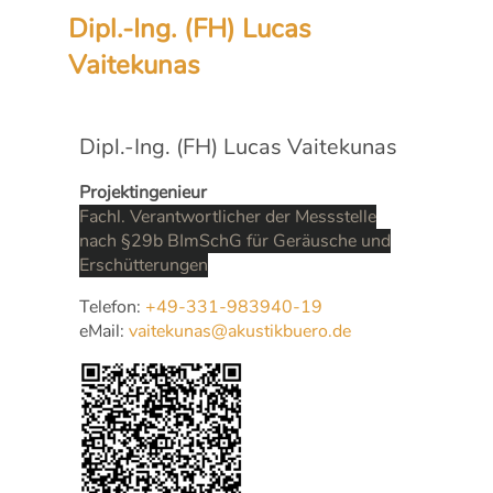
Dipl.-Ing. (FH) Lucas
Vaitekunas
Dipl.-Ing. (FH) Lucas Vaitekunas
Projektingenieur
Fachl. Verantwortlicher der Messstelle
nach §29b BImSchG für Geräusche und
Erschütterungen
Telefon:
+49-331-983940-19
eMail:
vaitekunas@akustikbuero.de