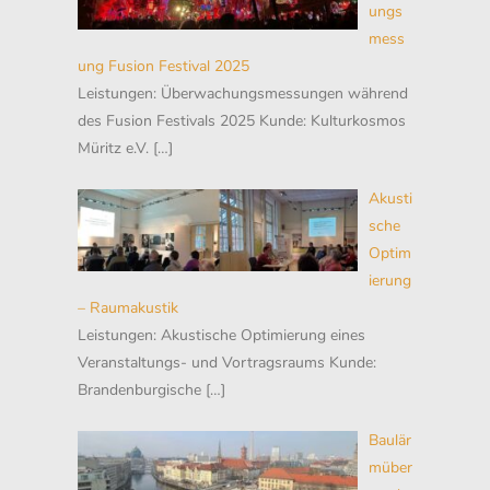
ungs
mess
ung Fusion Festival 2025
Leistungen: Überwachungsmessungen während
des Fusion Festivals 2025 Kunde: Kulturkosmos
Müritz e.V.
[…]
Akusti
sche
Optim
ierung
– Raumakustik
Leistungen: Akustische Optimierung eines
Veranstaltungs- und Vortragsraums Kunde:
Brandenburgische
[…]
Baulär
müber