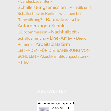
-
Landesbauämter
-
Schalleistungsemission
-
Akustik und
Schallschutz in Berlin
-
was tuen bei
Raumakustische
Ruhestörung?
-
Anforderungen Schule
-
Nachhallzeit
Clubcommission
-
-
Line-Array
Schalldämmung
-
-
Diego
Arbeitsplatzlärm
Romero
-
-
LEITFADEN FÜR DIE SANIERUNG VON
SCHULEN
-
Akustik in Bildungsstätten
-
RT 60
ABD-WETTER