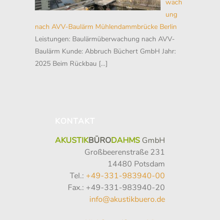
wach
ung
nach AVV-Baulärm Mühlendammbrücke Berlin
Leistungen: Baulärmüberwachung nach AVV-
Baulärm Kunde: Abbruch Büchert GmbH Jahr:
2025 Beim Rückbau
[…]
KONTAKT
AKUSTIK
BÜRO
DAHMS
GmbH
Großbeerenstraße 231
14480 Potsdam
Tel.:
+49-331-983940-00
Fax.: +49-331-983940-20
info@akustikbuero.de