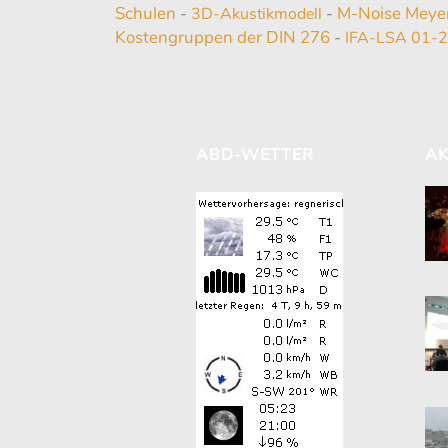
Schulen
M-Noise Meye
-
3D-Akustikmodell
-
Kostengruppen der DIN 276
-
IFA-LSA 01-
ABD-WETTER
AK