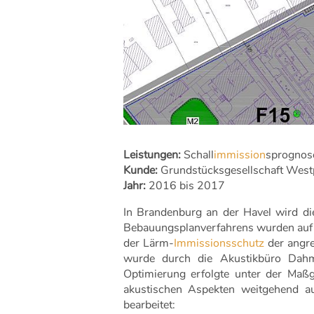
Leistungen:
Schall
immission
sprognos
Kunde:
Grundstücksgesellschaft Wes
Jahr:
2016 bis 2017
In Brandenburg an der Havel wird d
Bebauungsplanverfahrens wurden auf 
der Lärm-
Immissionsschutz
der angre
wurde durch die Akustikbüro Dahm
Optimierung erfolgte unter der Maß
akustischen Aspekten weitgehend a
bearbeitet: