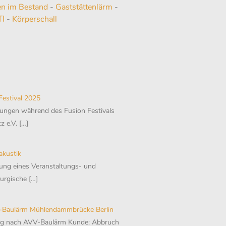
n im Bestand
-
Gaststättenlärm
-
TI
-
Körperschall
estival 2025
ngen während des Fusion Festivals
z e.V.
[…]
akustik
ung eines Veranstaltungs- und
burgische
[…]
Baulärm Mühlendammbrücke Berlin
ng nach AVV-Baulärm Kunde: Abbruch