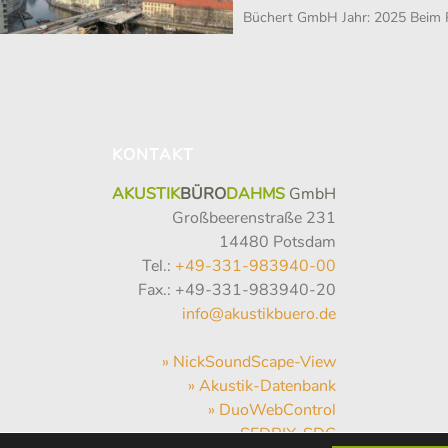
Büchert GmbH Jahr: 2025 Beim
KONTAKT
AKUSTIK
BÜRO
DAHMS
GmbH
Großbeerenstraße 231
14480 Potsdam
Tel.:
+49-331-983940-00
Fax.: +49-331-983940-20
info@akustikbuero.de
» NickSoundScape-View
» Akustik-Datenbank
» DuoWebControl
» SEDRIX-SDC