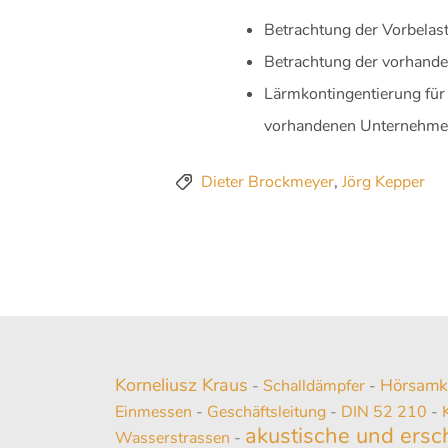
Betrachtung der Vorbelas
Betrachtung der vorhande
Lärmkontingentierung für 
vorhandenen Unternehm
Dieter Brockmeyer
,
Jörg Kepper
Korneliusz Kraus
Hörsamke
-
Schalldämpfer
-
Einmessen
-
Geschäftsleitung
-
DIN 52 210
-
akustische und ers
Wasserstrassen
-