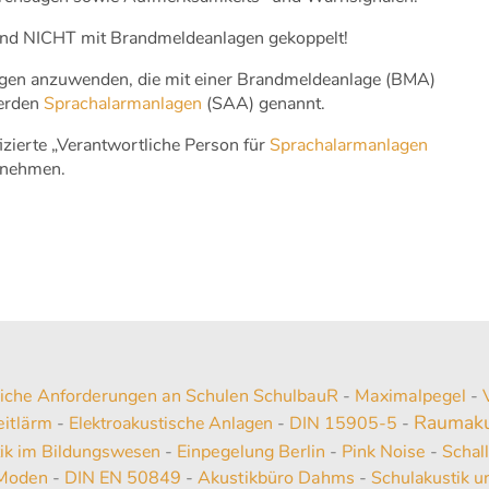
sind NICHT mit Brandmeldeanlagen gekoppelt!
lagen anzuwenden, die mit einer Brandmeldeanlage (BMA)
werden
Sprachalarmanlagen
(SAA) genannt.
zierte „Verantwortliche Person für
Sprachalarmanlagen
 nehmen.
tliche Anforderungen an Schulen SchulbauR
-
Maximalpegel
-
Raumaku
eitlärm
-
Elektroakustische Anlagen
-
DIN 15905-5
-
ik im Bildungswesen
-
Einpegelung Berlin
-
Pink Noise
-
Schal
 Moden
-
DIN EN 50849
-
Akustikbüro Dahms
-
Schulakustik u