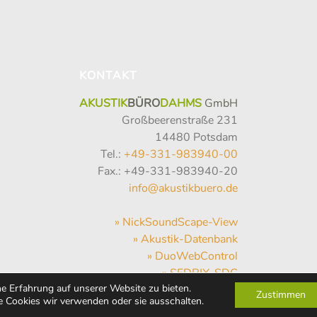
KONTAKT
AKUSTIK
BÜRO
DAHMS
GmbH
Großbeerenstraße 231
14480 Potsdam
Tel.:
+49-331-983940-00
Fax.: +49-331-983940-20
info@akustikbuero.de
» NickSoundScape-View
» Akustik-Datenbank
» DuoWebControl
» SEDRIX-SDC
e Erfahrung auf unserer Website zu bieten.
» SVAN-NET
Zustimmen
 Cookies wir verwenden oder sie ausschalten.
» Hum-Hub