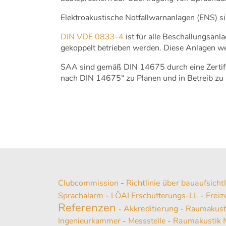
Elektroakustische Notfallwarnanlagen (ENS) 
DIN VDE 0833-4
ist für alle Beschallungsan
gekoppelt betrieben werden. Diese Anlagen 
SAA sind gemäß DIN 14675 durch eine Zertifi
nach DIN 14675“ zu Planen und in Betreib zu
Clubcommission
-
Richtlinie über bauaufsich
Sprachalarm
-
LÖAI Erschütterungs-LL
-
Freiz
Referenzen
-
Akkreditierung
-
Raumakust
Ingenieurkammer
-
Messstelle
-
Raumakustik