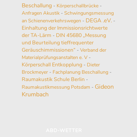
Beschallung
-
Körperschallbrücke
-
Anfragen Akustik
-
Schwingungsmessung
DEGA .eV.
an Schienenverkehrswegen
-
-
Einhaltung der Immissionsrichtwerte
der TA-Lärm
DIN 45680 „Messung
-
und Beurteilung tieffrequenter
Geräuschimmissionen“
-
Verband der
Materialprüfungsanstalten e. V
-
Körperschall Entkopplung
-
Dieter
Brockmeyer
-
Fachplanung Beschallung
-
Raumakustik Schule Berlin
-
Gideon
Raumakustikmessung Potsdam
-
Krumbach
ABD-WETTER