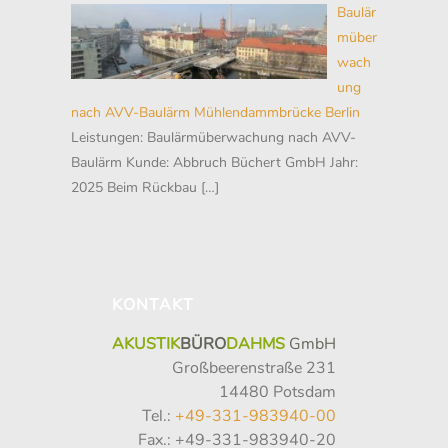
Baulär
müber
wach
ung
nach AVV-Baulärm Mühlendammbrücke Berlin
Leistungen: Baulärmüberwachung nach AVV-
Baulärm Kunde: Abbruch Büchert GmbH Jahr:
2025 Beim Rückbau
[…]
KONTAKT
AKUSTIK
BÜRO
DAHMS
GmbH
Großbeerenstraße 231
14480 Potsdam
Tel.:
+49-331-983940-00
Fax.: +49-331-983940-20