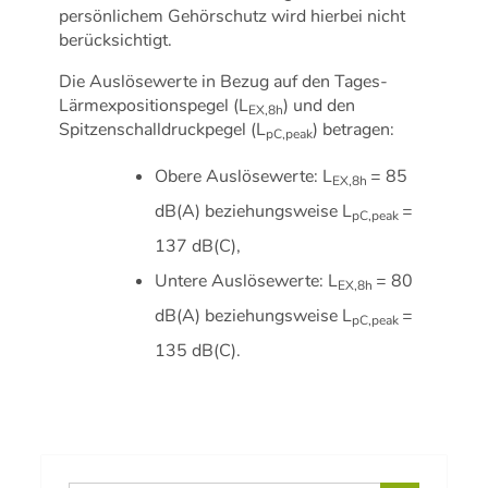
persönlichem Gehörschutz wird hierbei nicht
berücksichtigt.
Die Auslösewerte in Bezug auf den Tages-
Lärmexpositionspegel (L
) und den
EX,8h
Spitzenschalldruckpegel (L
) betragen:
pC,peak
Obere Auslösewerte: L
= 85
EX,8h
dB(A) beziehungsweise L
=
pC,peak
137 dB(C),
Untere Auslösewerte: L
= 80
EX,8h
dB(A) beziehungsweise L
=
pC,peak
135 dB(C).
Search Button