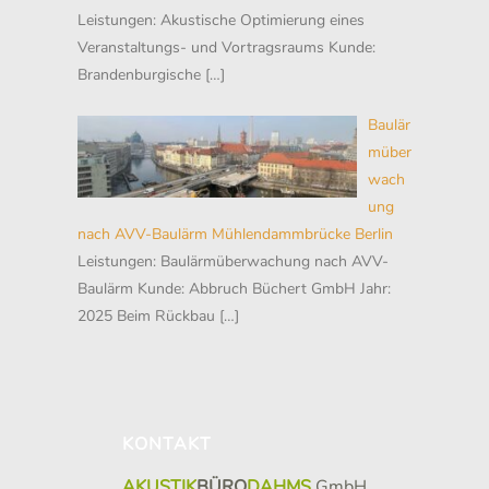
Leistungen: Akustische Optimierung eines
Veranstaltungs- und Vortragsraums Kunde:
Brandenburgische
[…]
Baulär
müber
wach
ung
nach AVV-Baulärm Mühlendammbrücke Berlin
Leistungen: Baulärmüberwachung nach AVV-
Baulärm Kunde: Abbruch Büchert GmbH Jahr:
2025 Beim Rückbau
[…]
KONTAKT
AKUSTIK
BÜRO
DAHMS
GmbH