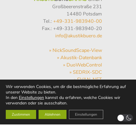
Großbeerenstraße 231
14480 Potsdam
Tel.:
+49-331-983940-00
Fax.: +49-331-983940-20
info@akustikbuero.de
» NickSoundScape-View
» Akustik-Datenbank
» DuoWebControl
» SEDRIX-SDC
» SVAN-NET
» Hum-Hub
Wir verwenden Cookies, um dir die bestmögliche Erfahrung auf
unserer Website zu bieten.
» WebMail
In den
Einstellungen
kannst du erfahren, welche Cookies wir
» Wetter
verwenden oder sie ausschalten.
Zustimmen
Ablehnen
Einstellungen
AKUSTIK
BÜRO
DAHMS
GmbH
© 1991 - 2026 |
Impressum
|