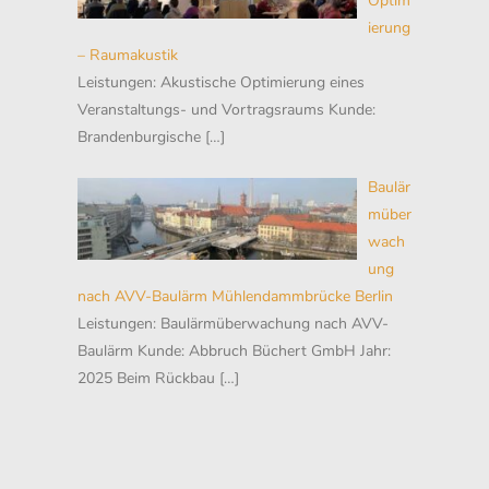
Optim
ierung
– Raumakustik
Leistungen: Akustische Optimierung eines
Veranstaltungs- und Vortragsraums Kunde:
Brandenburgische
[…]
Baulär
müber
wach
ung
nach AVV-Baulärm Mühlendammbrücke Berlin
Leistungen: Baulärmüberwachung nach AVV-
Baulärm Kunde: Abbruch Büchert GmbH Jahr:
2025 Beim Rückbau
[…]