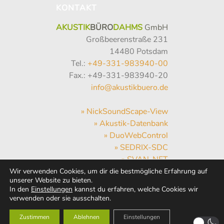
KONTAKT
AKUSTIK
BÜRO
DAHMS
GmbH
Großbeerenstraße 231
14480 Potsdam
Tel.:
+49-331-983940-00
Fax.: +49-331-983940-20
info@akustikbuero.de
» NickSoundScape-View
» Akustik-Datenbank
» DuoWebControl
» SEDRIX-SDC
» SVAN-NET
» Hum-Hub
Wir verwenden Cookies, um dir die bestmögliche Erfahrung auf
unserer Website zu bieten.
» WebMail
In den
Einstellungen
kannst du erfahren, welche Cookies wir
» Wetter
verwenden oder sie ausschalten.
Zustimmen
Ablehnen
Einstellungen