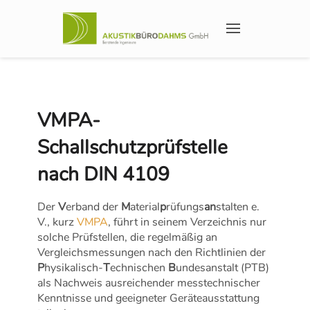
VMPA-
Schallschutzprüfstelle
nach DIN 4109
Der
V
erband der
M
aterial
p
rüfungs
an
stalten e.
V., kurz
VMPA
, führt in seinem Verzeichnis nur
solche Prüfstellen, die regelmäßig an
Vergleichsmessungen nach den Richtlinien der
P
hysikalisch-
T
echnischen
B
undesanstalt (PTB)
als Nachweis ausreichender messtechnischer
Kenntnisse und geeigneter Geräteausstattung