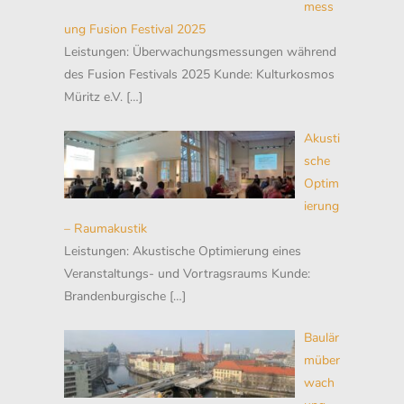
mess
ung Fusion Festival 2025
Leistungen: Überwachungsmessungen während
des Fusion Festivals 2025 Kunde: Kulturkosmos
Müritz e.V.
[…]
Akusti
sche
Optim
ierung
– Raumakustik
Leistungen: Akustische Optimierung eines
Veranstaltungs- und Vortragsraums Kunde:
Brandenburgische
[…]
Baulär
müber
wach