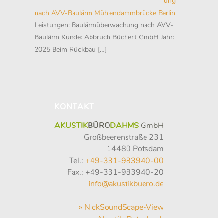
ung
nach AVV-Baulärm Mühlendammbrücke Berlin
Leistungen: Baulärmüberwachung nach AVV-
Baulärm Kunde: Abbruch Büchert GmbH Jahr:
2025 Beim Rückbau
[…]
KONTAKT
AKUSTIK
BÜRO
DAHMS
GmbH
Großbeerenstraße 231
14480 Potsdam
Tel.:
+49-331-983940-00
Fax.: +49-331-983940-20
info@akustikbuero.de
» NickSoundScape-View