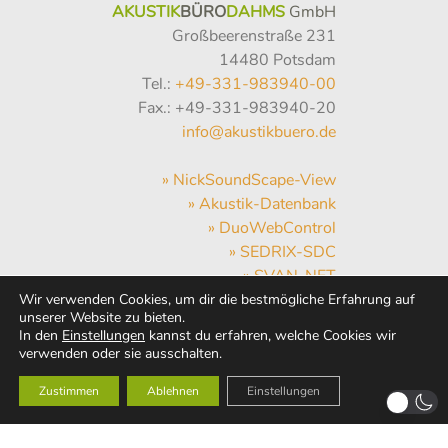
AKUSTIK
BÜRO
DAHMS
GmbH
Großbeerenstraße 231
14480 Potsdam
Tel.:
+49-331-983940-00
Fax.: +49-331-983940-20
info@akustikbuero.de
» NickSoundScape-View
» Akustik-Datenbank
» DuoWebControl
» SEDRIX-SDC
» SVAN-NET
» Hum-Hub
Wir verwenden Cookies, um dir die bestmögliche Erfahrung auf
unserer Website zu bieten.
» WebMail
In den
Einstellungen
kannst du erfahren, welche Cookies wir
» Wetter
verwenden oder sie ausschalten.
Zustimmen
Ablehnen
Einstellungen