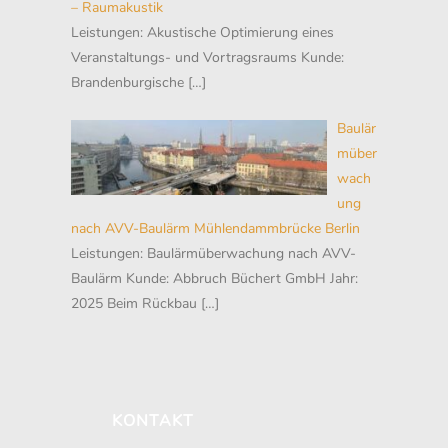
– Raumakustik
Leistungen: Akustische Optimierung eines
Veranstaltungs- und Vortragsraums Kunde:
Brandenburgische
[…]
Baulär
müber
wach
ung
nach AVV-Baulärm Mühlendammbrücke Berlin
Leistungen: Baulärmüberwachung nach AVV-
Baulärm Kunde: Abbruch Büchert GmbH Jahr:
2025 Beim Rückbau
[…]
KONTAKT