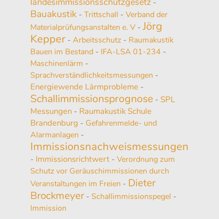
landesimmissionsschutzgesetz
-
Bauakustik
-
Trittschall
-
Verband der
Jörg
Materialprüfungsanstalten e. V
-
Kepper
-
Arbeitsschutz
-
Raumakustik
Bauen im Bestand
-
IFA-LSA 01-234
-
Maschinenlärm
-
Sprachverständlichkeitsmessungen
-
Energiewende Lärmprobleme
-
Schallimmissionsprognose
SPL
-
Messungen
Raumakustik Schule
-
Brandenburg
-
Gefahrenmelde- und
Alarmanlagen
-
Immissionsnachweismessungen
Immissionsrichtwert
-
-
Verordnung zum
Schutz vor Geräuschimmissionen durch
Dieter
Veranstaltungen im Freien
-
Brockmeyer
-
Schallimmissionspegel
-
Immission